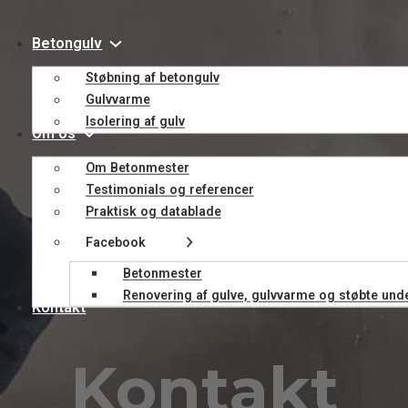
Betongulv
Støbning af betongulv
Gulvvarme
Isolering af gulv
Om os
Om Betonmester
Testimonials og referencer
Praktisk og datablade
Facebook
Betonmester
Renovering af gulve, gulvvarme og støbte und
Kontakt
Kontakt