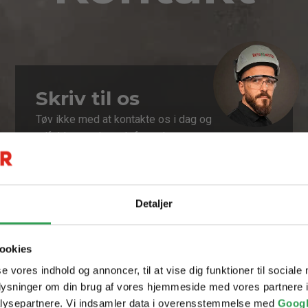
Skriv til os
Tøv ikke med at kontakte os i dag og
udfyld vores kontaktformular.
Detaljer
ookies
se vores indhold og annoncer, til at vise dig funktioner til sociale
oplysninger om din brug af vores hjemmeside med vores partnere i
lysepartnere. Vi indsamler data i overensstemmelse med
Googl