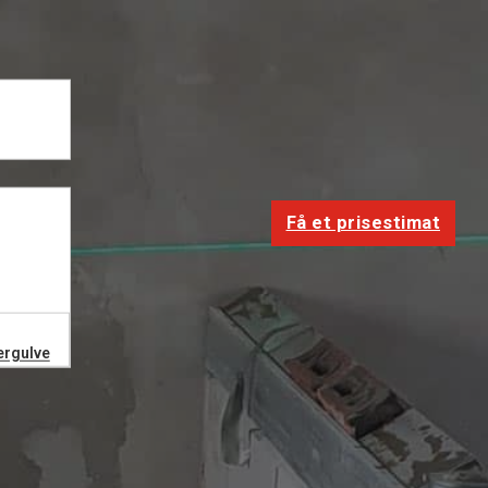
Få et prisestimat
ergulve